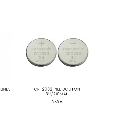
INES...
CR-2032 PILE BOUTON
3V/210MAH
3,59 €