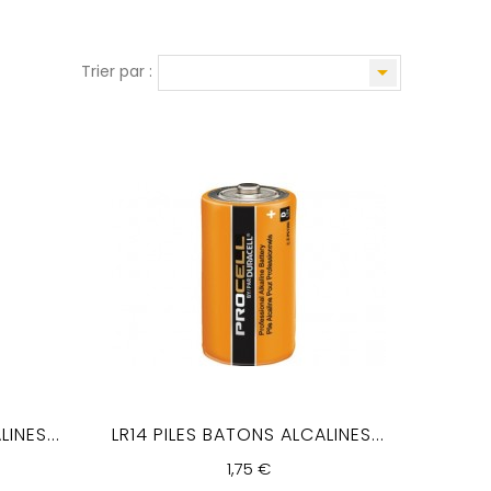

Trier par :
INES...
LR14 PILES BATONS ALCALINES...
1,75 €