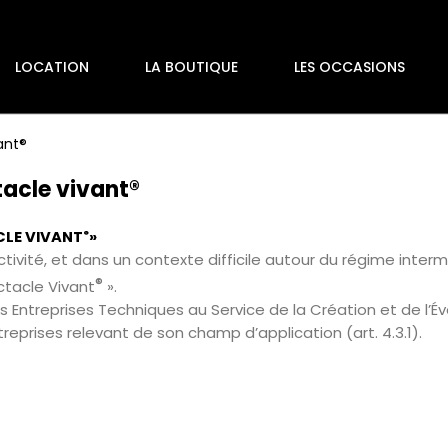
LOCATION
LA BOUTIQUE
LES OCCASIONS
ant®
tacle vivant®
CLE VIVANT
»
®
ivité, et dans un contexte difficile autour du régime interm
®
ctacle Vivant
».
es Entreprises Techniques au Service de la Création et de l’
eprises relevant de son champ d’application (art. 4.3.1).