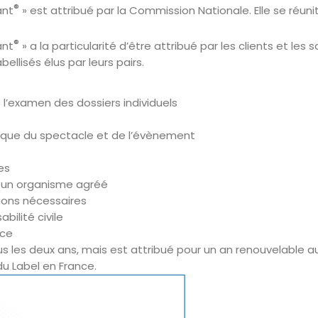
®
ant
» est attribué par la Commission Nationale. Elle se réuni
®
ant
» a la particularité d’être attribué par les clients et les 
ellisés élus par leurs pairs.
 l’examen des dossiers individuels
ique du spectacle et de l’évènement
es
r un organisme agréé
tions nécessaires
bilité civile
nce
us les deux ans, mais est attribué pour un an renouvelable 
du Label en France.