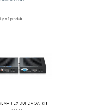
e vidéo d’occasion.
Il y a 1 produit.
REAM HEX100HDVGA-KIT...