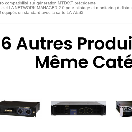
tro compatibilité sur génération MTD/XT précédente
giciel LA NETWORK MANAGER 2.0 pour pilotage et monitoring à distan
8 équipés en standard avec la carte LA-AES3
6 Autres Produ
Même Catég