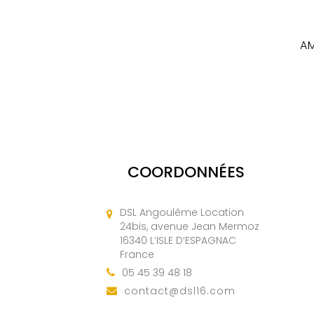
AM
COORDONNÉES
DSL Angoulême Location
24bis, avenue Jean Mermoz
16340 L’ISLE D’ESPAGNAC
France
05 45 39 48 18
contact@dsl16.com