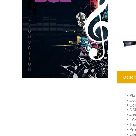
Descr
• Pla
• Co
• Co
• DS
• 4 
• LA
• Top
• Pr
• Lib