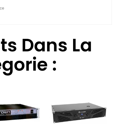
ce
its Dans La
orie :