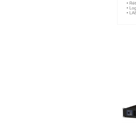
• Ré
• Lo
• LA