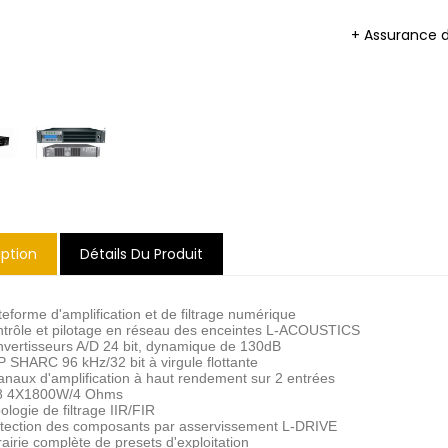
+ Assurance 
iption
Détails Du Produit
teforme d'amplification et de filtrage numérique
ntrôle et pilotage en réseau des enceintes L-ACOUSTICS
nvertisseurs A/D 24 bit, dynamique de 130dB
P SHARC 96 kHz/32 bit à virgule flottante
canaux d'amplification à haut rendement sur 2 entrées
8 4X1800W/4 Ohms
ologie de filtrage IIR/FIR
otection des composants par asservissement L-DRIVE
rairie complète de presets d'exploitation