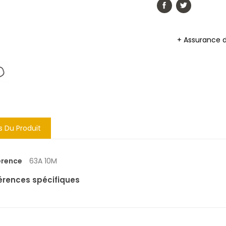
+ Assurance 
s Du Produit
érence
63A 10M
érences spécifiques