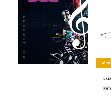
Détail
Réf
Réf