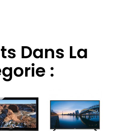
its Dans La
orie :