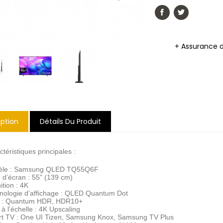
+ Assurance 
iption
Détails Du Produit
téristiques principales :
èle : Samsung QLED TQ55Q6F
e d’écran : 55" (139 cm)
ition : 4K
nologie d’affichage : QLED Quantum Dot
 : Quantum HDR, HDR10+
à l’échelle : 4K Upscaling
t TV : One UI Tizen, Samsung Knox, Samsung TV Plus