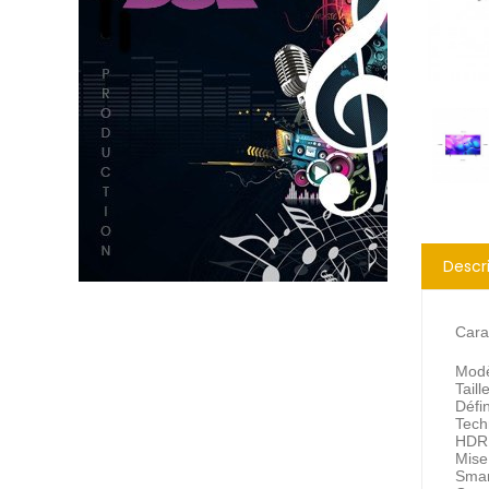
Descr
Carac
Mod
Taill
Défin
Tech
HDR
Mise 
Smar