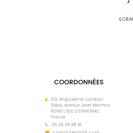
ECRA
COORDONNÉES
DSL Angoulême Location
24bis, avenue Jean Mermoz
16340 L’ISLE D’ESPAGNAC
France
05 45 39 48 18
contact@dsl16.com