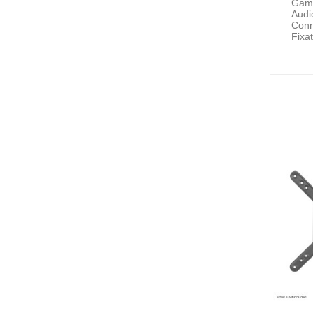
Gami
Audi
Conne
Fixa