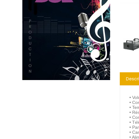
Descr
• Vo
• Co
• Te
• Rés
• Co
• Té
• Pa
• Ca
• Al