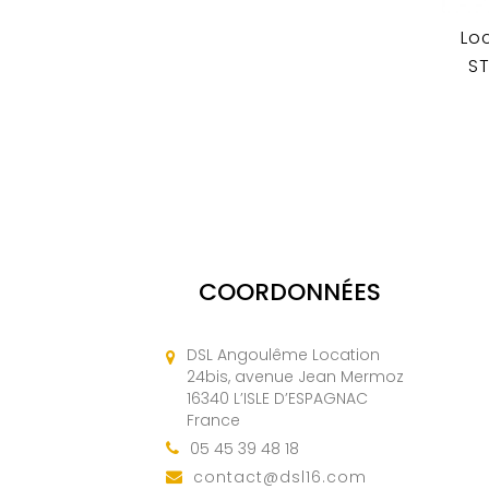
Lo
ST
COORDONNÉES
DSL Angoulême Location
24bis, avenue Jean Mermoz
16340 L’ISLE D’ESPAGNAC
France
05 45 39 48 18
contact@dsl16.com