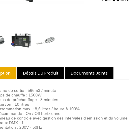
iption
Détails Du Produit
Documents Joints
lume de sortie : 566m3 / minute
rps de chauffe : 1500W
mps de préchauffage : 8 minutes
ervoir : 10 litres
nsommation max. : 8,6 litres / heure à 100%
lécommande : On / Off hertzienne
nneau de contrôle avec gestion des intervales d’émission et du volume
naux DMX : 1
imentation : 230V - 50Hz