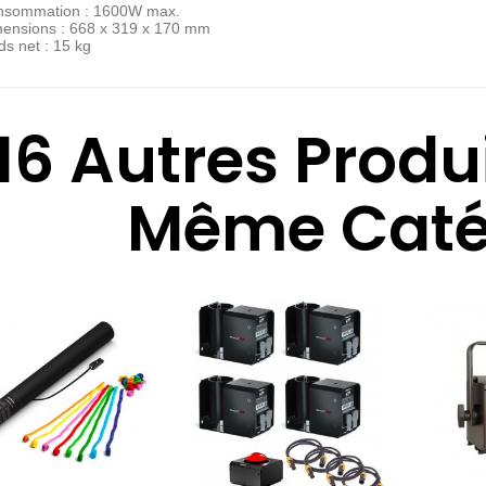
nsommation : 1600W max.
mensions : 668 x 319 x 170 mm
ds net : 15 kg
16 Autres Produ
Même Catég