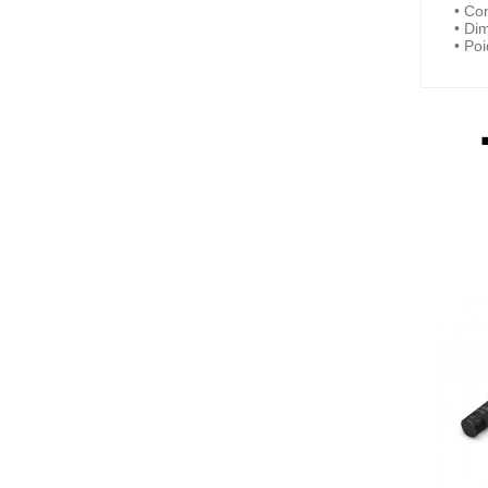
• Co
• Di
• Poi