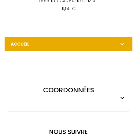
Location CAN80-REC-MIX...
11,50 €

ACCUEIL
COORDONNÉES

NOUS SUIVRE