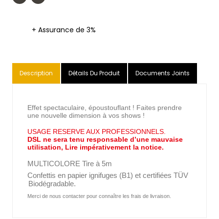
+ Assurance de 3%
Description
Détails Du Produit
Documents Joints
Effet spectaculaire, époustouflant ! Faites prendre
une nouvelle dimension à vos shows !
USAGE RESERVE AUX PROFESSIONNELS.
DSL ne sera tenu responsable d’une mauvaise
utilisation, Lire impérativement la notice.
MULTICOLORE Tire à 5m
Confettis
en papier ignifuges (B1) et certifiées TÜV
Biodégradable.
Merci de nous contacter pour connaître les frais de livraison.