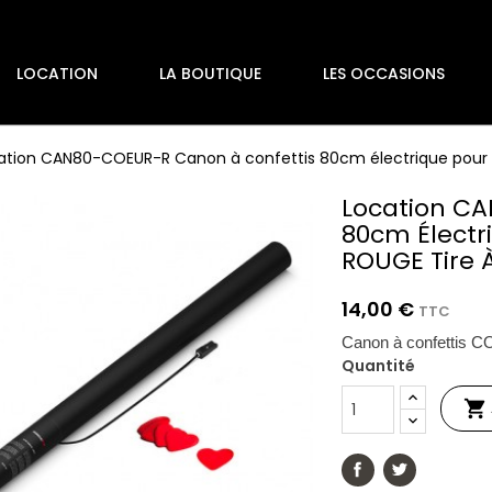
LOCATION
LA BOUTIQUE
LES OCCASIONS
ation CAN80-COEUR-R Canon à confettis 80cm électrique pour
Location C
80cm Électr
ROUGE Tire 
14,00 €
TTC
Canon à confettis 
Quantité
