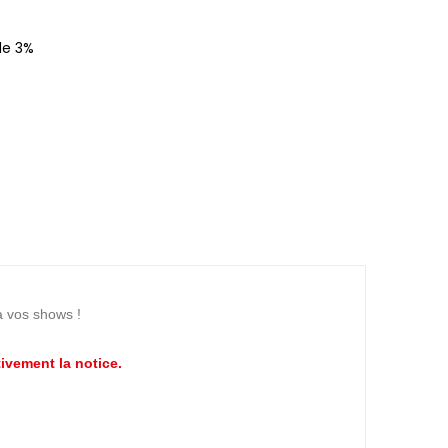
de 3%
à vos shows !
ivement la notice.