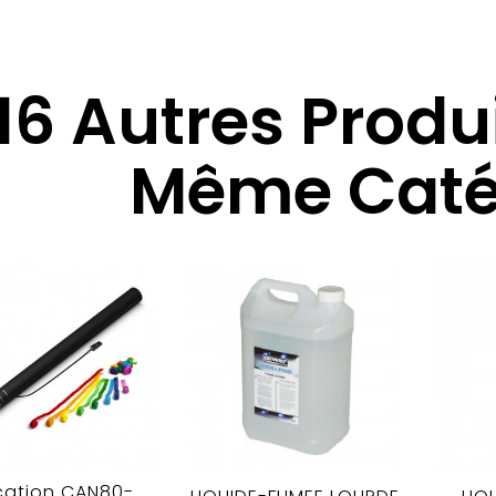
16 Autres Produ
Même Catég
cation CAN80-