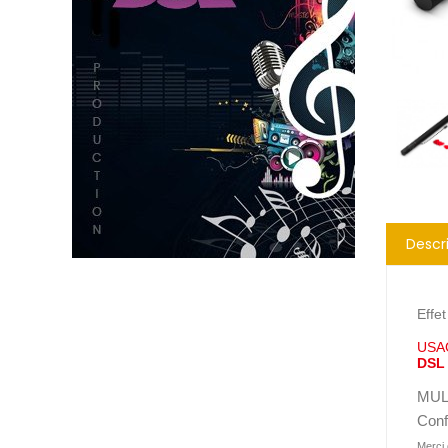
Descr
Effe
USA
DSL 
MUL
Conf
Merci 