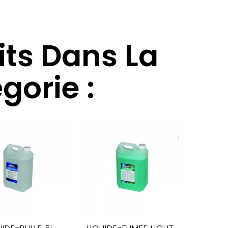
its Dans La
orie :
Locati