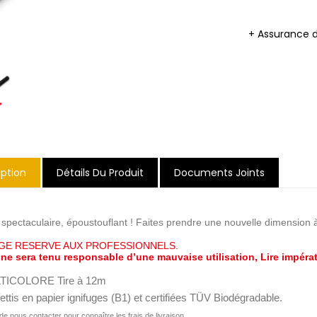
+ Assurance 
iption
Détails Du Produit
Documents Joints
t spectaculaire, époustouflant ! Faites prendre une nouvelle dimension 
GE RESERVE AUX PROFESSIONNELS.
ne sera tenu responsable d’une mauvaise utilisation, Lire impérat
TICOLORE Tire à 12m
ettis
en papier ignifuges (B1) et certifiées TÜV Biodégradable.
de nous contacter pour connaître les frais de livraison.