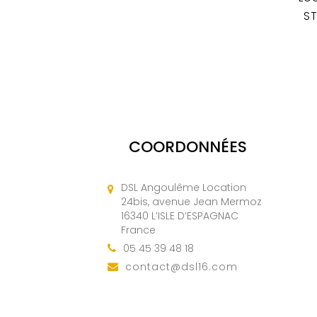
ST
COORDONNÉES
DSL Angoulême Location
24bis, avenue Jean Mermoz
16340 L’ISLE D’ESPAGNAC
France
05 45 39 48 18
contact@dsl16.com