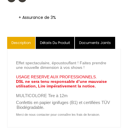
+ Assurance de 3%
Description
Détails Du Produit
Documents Joints
Effet spectaculaire, époustouflant ! Faites prendre
une nouvelle dimension à vos shows !
USAGE RESERVE AUX PROFESSIONNELS.
DSL ne sera tenu responsable d’une mauvaise
utilisation, Lire impérativement la notice.
MULTICOLORE Tire à 12m
Confettis
en papier ignifuges (B1) et certifiées TÜV
Biodégradable.
Merci de nous contacter pour connaître les frais de livraison.