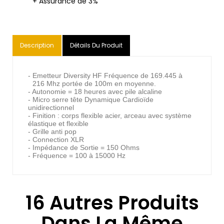
+ Assurance de 3%
Description
Détails Du Produit
- Emetteur Diversity HF Fréquence de 169.445 à
216 Mhz portée de 100m en moyenne.
- Autonomie = 18 heures avec pile alcaline
- Micro serre tête Dynamique Cardioïde
unidirectionnel
- Finition : corps flexible acier, arceau avec système
élastique et flexible
- Grille anti pop
- Connection XLR
- Impédance de Sortie = 150 Ohms
- Fréquence = 100 à 15000 Hz
16 Autres Produits
Dans La Même