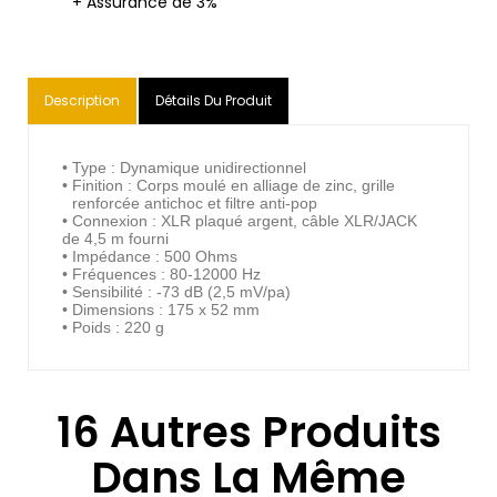
+ Assurance de 3%
Description
Détails Du Produit
• Type : Dynamique unidirectionnel
• Finition : Corps moulé en alliage de zinc, grille
renforcée antichoc et filtre anti-pop
• Connexion : XLR plaqué argent, câble XLR/JACK
de 4,5 m fourni
• Impédance : 500 Ohms
• Fréquences : 80-12000 Hz
• Sensibilité : -73 dB (2,5 mV/pa)
• Dimensions : 175 x 52 mm
• Poids : 220 g
16 Autres Produits
Dans La Même