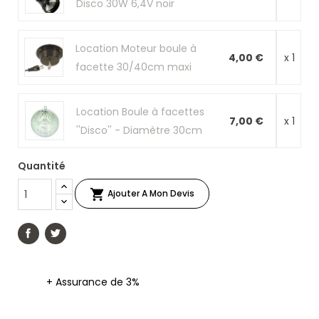
Disco 30W 6,4V noir
Location Moteur boule à
4,00 €
x 1
facette 30/40cm maxi
Location Boule à facettes
7,00 €
x 1
''Disco'' - Diamètre 30cm
Quantité

Ajouter A Mon Devis
+ Assurance de 3%