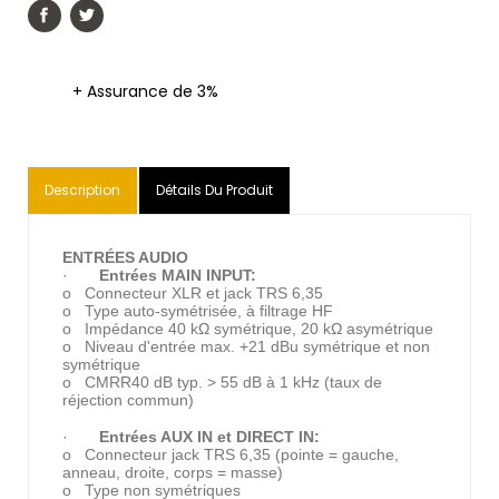
+ Assurance de 3%
Description
Détails Du Produit
ENTRÉES AUDIO
·
Entrées MAIN INPUT:
o Connecteur XLR et jack TRS 6,35
o Type auto-symétrisée, à filtrage HF
o Impédance 40 kΩ symétrique, 20 kΩ asymétrique
o Niveau d'entrée max. +21 dBu symétrique et non
symétrique
o CMRR40 dB typ. > 55 dB à 1 kHz (taux de
réjection commun)
·
Entrées AUX IN et DIRECT IN:
o Connecteur jack TRS 6,35 (pointe = gauche,
anneau, droite, corps = masse)
o Type non symétriques