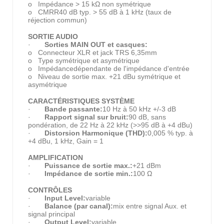
o Impédance > 15 kΩ non symétrique
o CMRR40 dB typ. > 55 dB à 1 kHz (taux de
réjection commun)
SORTIE AUDIO
·
Sorties MAIN OUT et casques:
o Connecteur XLR et jack TRS 6,35mm
o Type symétrique et asymétrique
o Impédancedépendante de l'impédance d'entrée
o Niveau de sortie max. +21 dBu symétrique et
asymétrique
CARACTÉRISTIQUES SYSTÈME
·
Bande passante:
10 Hz à 50 kHz +/-3 dB
·
Rapport signal sur bruit:
90 dB, sans
pondération, de 22 Hz à 22 kHz (>>95 dB à +4 dBu)
·
Distorsion Harmonique (THD):
0,005 % typ. à
+4 dBu, 1 kHz, Gain = 1
AMPLIFICATION
·
Puissance de sortie max.:
+21 dBm
·
Impédance de sortie min.:
100 Ω
CONTRÔLES
·
Input Level:
variable
·
Balance (par canal):
mix entre signal Aux. et
signal principal
·
Output Level:
variable