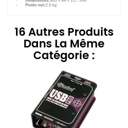
·
Dimensions:
483 × 44 × 217 :mm
·
Poids net:
2,9 kg
16 Autres Produits
Dans La Même
Catégorie :