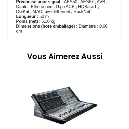
Préconisé pour signal :
AES50 ; AES67 ; AVB ;
Dante ; Ethersound ; Giga ACE ; HDBaseT ;
DGKat ; MADI over Ethernet ; RockNet
Longueur :
50 m
Poids (net)
: 5,10 kg
Dimensions (hors emballage) :
Diamètre : 0,60
cm
Vous Aimerez Aussi