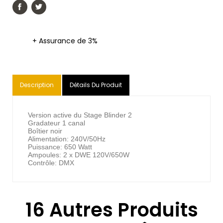
+ Assurance de 3%
Description
Détails Du Produit
Version active du Stage Blinder 2
Gradateur 1 canal
Boîtier noir
Alimentation: 240V/50Hz
Puissance: 650 Watt
Ampoules: 2 x DWE 120V/650W
Contrôle: DMX
16 Autres Produits