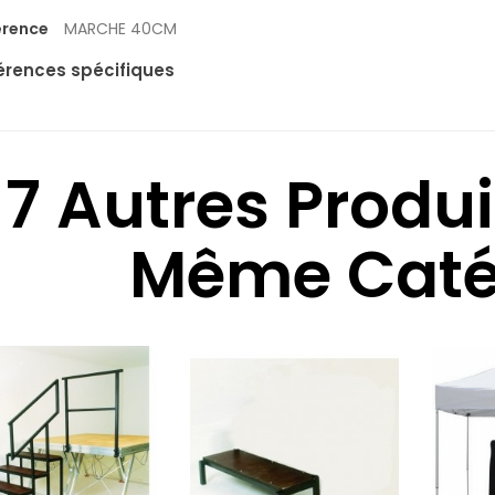
érence
MARCHE 40CM
érences spécifiques
7 Autres Produ
Même Catég