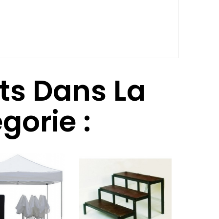
its Dans La
orie :