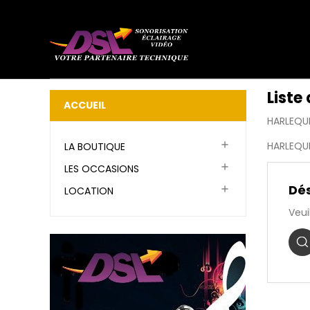
Liste
ACCUEIL
HARLEQU

HARLEQU
LA BOUTIQUE

LES OCCASIONS
Dés

LOCATION
Veui