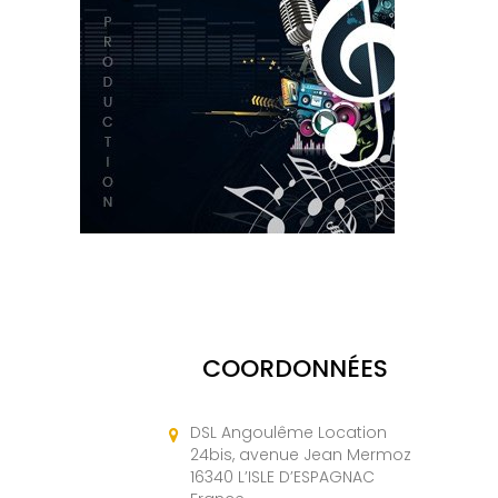
COORDONNÉES
DSL Angoulême Location
24bis, avenue Jean Mermoz
16340 L’ISLE D’ESPAGNAC