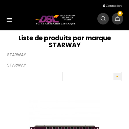
Connexion
0

Liste de produits par marque
STARWAY
STARWAY
STARWAY
