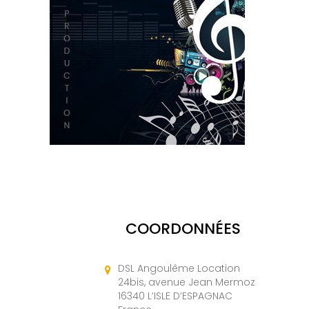
COORDONNÉES
DSL Angoulême Location
24bis, avenue Jean Mermoz
16340 L’ISLE D’ESPAGNAC