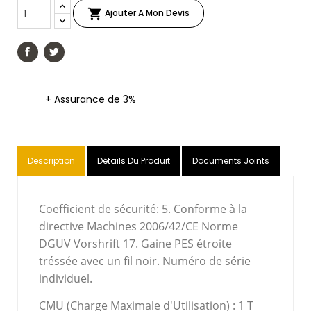

Ajouter A Mon Devis
+ Assurance de 3%
Description
Détails Du Produit
Documents Joints
Coefficient de sécurité: 5. Conforme à la
directive Machines 2006/42/CE Norme
DGUV Vorshrift 17. Gaine PES étroite
tréssée avec un fil noir. Numéro de série
individuel.
CMU (Charge Maximale d'Utilisation) :
1 T