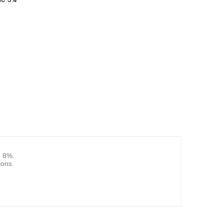
/- 8%.
tions.