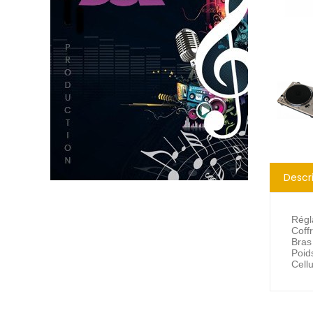
Descr
Régla
Coff
Bras
Poid
Cellu