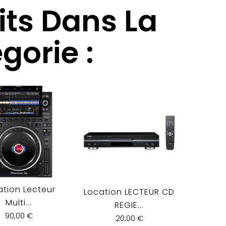
its Dans La
orie :
ation Lecteur
Locat
Location LECTEUR CD
Multi...
REGIE...
90,00 €
20,00 €