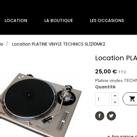
LOCATION
LA BOUTIQUE
LES OCCASIONS
io
Location PLATINE VINYLE TECHNICS SL1210MK2
Location PL
25,00 €
TTC
Platine vinyles TEC
Quantité

+ Assurance 