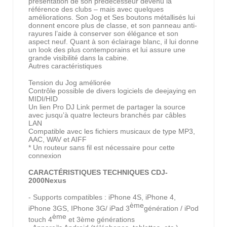
présentation de son prédécesseur devenu la
référence des clubs – mais avec quelques
améliorations. Son Jog et Ses boutons métallisés lui
donnent encore plus de classe, et son panneau anti-
rayures l’aide à conserver son élégance et son
aspect neuf. Quant à son éclairage blanc, il lui donne
un look des plus contemporains et lui assure une
grande visibilité dans la cabine.
Autres caractéristiques
Tension du Jog améliorée
Contrôle possible de divers logiciels de deejaying en
MIDI/HID
Un lien Pro DJ Link permet de partager la source
avec jusqu’à quatre lecteurs branchés par câbles
LAN
Compatible avec les fichiers musicaux de type MP3,
AAC, WAV et AIFF
* Un routeur sans fil est nécessaire pour cette
connexion
CARACTÉRISTIQUES TECHNIQUES CDJ-
2000Nexus
- Supports compatibles : iPhone 4S, iPhone 4,
ème
iPhone 3GS, IPhone 3G/ iPad 3
génération / iPod
ème
touch 4
et 3ème générations