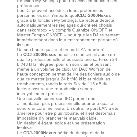
Fonction My Settings pour un accès immédiat à ses
préférences
Les DJ peuvent accéder à leurs préférences
personnelles sur n’importe quel
CDJ-2000Nexus
grâce à la fonction My Settings. Le lecteur détecte
automatiquement les réglages qui ont été choisis
dans rekordbox – y compris Quantize ON/OFF et
Master Tempo ON/OFF – pour que les DJ se sentent
immédiatement dans leur environnement partout où
ils sont.
Un son haute qualité et un port LAN amélioré
Le
CDJ-2000Nexus
bénéficie d’un circuit audio de
qualité professionnelle et possède une carte son 24-
bit/48 kHz intégrée, pour un son clair et puissant
même à un volume de club. Un DAC Wolfson de
haute conception permet de lire des fichiers audio de
qualité master jusqu’à 24 bit/48 kHz et réduit les
tremblements, tandis le ratio S/N de 115 dB du
lecteur assure une reproduction sonore
incroyablement précise.
Une nouvelle connexion IEC permet une
alimentation plus professionnelle pour une qualité
sonore encore meilleure. En outre, le port LAN a été
amélioré pour être plus robuste, et il est désormais
impossible d’y brancher le mauvais câble.
Un design élégant, solide et une présentation
intuitive
Le
CDJ-2000Nexus
hérite du design et de la