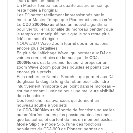
leurs tables de mixage.
Un Master Tempo haute qualité assure un son qui
reste fidèle à l’original
Les DJ seront réellement impressionnés par le
meilleur Master Tempo que Pioneer ait jamais créé.
Le
CDJ-2000Nexus
utilise un nouvel algorithme
pour verrouiller la tonalité du morceau pendant que
le tempo est manipulé, pour que le son reste plus
fidèle au son d’origine.
NOUVEAU ! Wave Zoom fournit des informations
encore plus détaillées
En plus de l’affichage Wave, qui permet aux DJ de
voir les creux et pics de la musique, le
CDJ-
2000Nexus
est le premier lecteur à proposer un
zoom Wave Zoom pour des boucles et points cue
encore plus précis.
Et la recherche Needle Search – qui permet aux DJ
de glisser le doigt le long du ruban pour atteindre
intuitivement n’importe quel point dans le morceau –
est maintenant illuminée pour une meilleure visibilité
dans la cabine.
Des fonctions très avancées qui donnent un
nouveau souffle à vos sets
Le
CDJ-2000Nexus
déborde de fonctions nouvelles
ou améliorées toutes plus passionnantes les unes
que les autres et qui font du mix un moment exclusif.
Mode Slip :
le mode Slip, l’une des fonctions
populaires du CDJ-900 de Pioneer, permet de