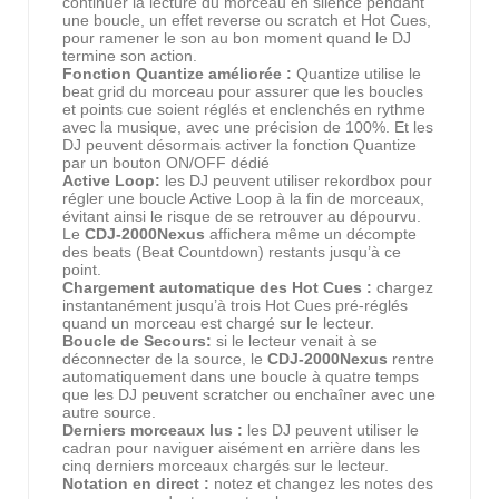
continuer la lecture du morceau en silence pendant
une boucle, un effet reverse ou scratch et Hot Cues,
pour ramener le son au bon moment quand le DJ
termine son action.
Fonction Quantize améliorée :
Quantize utilise le
beat grid du morceau pour assurer que les boucles
et points cue soient réglés et enclenchés en rythme
avec la musique, avec une précision de 100%. Et les
DJ peuvent désormais activer la fonction Quantize
par un bouton ON/OFF dédié
Active Loop:
les DJ peuvent utiliser rekordbox pour
régler une boucle Active Loop à la fin de morceaux,
évitant ainsi le risque de se retrouver au dépourvu.
Le
CDJ-2000Nexus
affichera même un décompte
des beats (Beat Countdown) restants jusqu’à ce
point.
Chargement automatique des Hot Cues :
chargez
instantanément jusqu’à trois Hot Cues pré-réglés
quand un morceau est chargé sur le lecteur.
Boucle de Secours:
si le lecteur venait à se
déconnecter de la source, le
CDJ-2000Nexus
rentre
automatiquement dans une boucle à quatre temps
que les DJ peuvent scratcher ou enchaîner avec une
autre source.
Derniers morceaux lus :
les DJ peuvent utiliser le
cadran pour naviguer aisément en arrière dans les
cinq derniers morceaux chargés sur le lecteur.
Notation en direct :
notez et changez les notes des