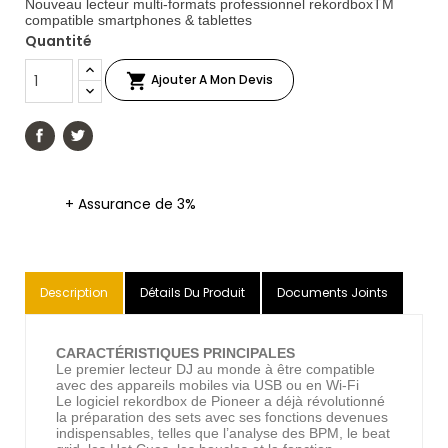
Nouveau lecteur multi-formats professionnel rekordboxTM
compatible smartphones & tablettes
Quantité

Ajouter A Mon Devis
+ Assurance de 3%
Description
Détails Du Produit
Documents Joints
CARACTÉRISTIQUES PRINCIPALES
Le premier lecteur DJ au monde à être compatible
avec des appareils mobiles via USB ou en Wi-Fi
Le logiciel rekordbox de Pioneer a déjà révolutionné
la préparation des sets avec ses fonctions devenues
indispensables, telles que l’analyse des BPM, le beat