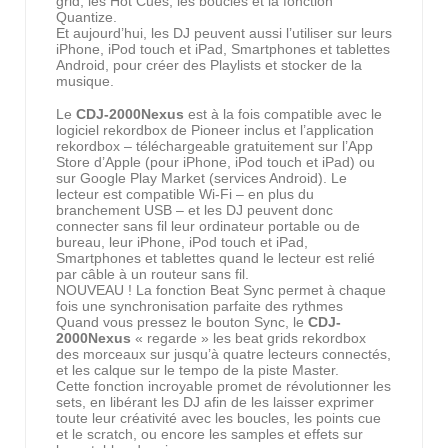
grid, les Hot Cues, les boucles et la fonction
Quantize.
Et aujourd’hui, les DJ peuvent aussi l’utiliser sur leurs
iPhone, iPod touch et iPad, Smartphones et tablettes
Android, pour créer des Playlists et stocker de la
musique.
Le
CDJ-2000Nexus
est à la fois compatible avec le
logiciel rekordbox de Pioneer inclus et l’application
rekordbox – téléchargeable gratuitement sur l’App
Store d’Apple (pour iPhone, iPod touch et iPad) ou
sur Google Play Market (services Android). Le
lecteur est compatible Wi-Fi – en plus du
branchement USB – et les DJ peuvent donc
connecter sans fil leur ordinateur portable ou de
bureau, leur iPhone, iPod touch et iPad,
Smartphones et tablettes quand le lecteur est relié
par câble à un routeur sans fil.
NOUVEAU ! La fonction Beat Sync permet à chaque
fois une synchronisation parfaite des rythmes
Quand vous pressez le bouton Sync, le
CDJ-
2000Nexus
« regarde » les beat grids rekordbox
des morceaux sur jusqu’à quatre lecteurs connectés,
et les calque sur le tempo de la piste Master.
Cette fonction incroyable promet de révolutionner les
sets, en libérant les DJ afin de les laisser exprimer
toute leur créativité avec les boucles, les points cue
et le scratch, ou encore les samples et effets sur