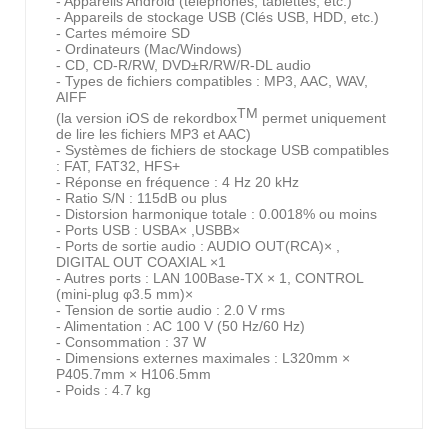
- Appareils Android (téléphones, tablettes, etc.)
- Appareils de stockage USB (Clés USB, HDD, etc.)
- Cartes mémoire SD
- Ordinateurs (Mac/Windows)
- CD, CD-R/RW, DVD±R/RW/R-DL audio
- Types de fichiers compatibles : MP3, AAC, WAV,
AIFF
TM
(la version iOS de rekordbox
permet uniquement
de lire les fichiers MP3 et AAC)
- Systèmes de fichiers de stockage USB compatibles
: FAT, FAT32, HFS+
- Réponse en fréquence : 4 Hz 20 kHz
- Ratio S/N : 115dB ou plus
- Distorsion harmonique totale : 0.0018% ou moins
- Ports USB : USBA× ,USBB×
- Ports de sortie audio : AUDIO OUT(RCA)× ,
DIGITAL OUT COAXIAL ×1
- Autres ports : LAN 100Base-TX × 1, CONTROL
(mini-plug φ3.5 mm)×
- Tension de sortie audio : 2.0 V rms
- Alimentation : AC 100 V (50 Hz/60 Hz)
- Consommation : 37 W
- Dimensions externes maximales : L320mm ×
P405.7mm × H106.5mm
- Poids : 4.7 kg