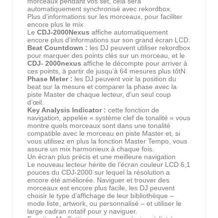
morceaux pendant vos set, cela sera
automatiquement synchronisé avec rekordbox.
Plus d’informations sur les morceaux, pour faciliter
encore plus le mix
Le
CDJ-2000Nexus
affiche automatiquement
encore plus d’informations sur son grand écran LCD.
Beat Countdown :
les DJ peuvent utiliser rekordbox
pour marquer des points clés sur un morceau, et le
CDJ- 2000nexus
affiche le décompte pour arriver à
ces points, à partir de jusqu’à 64 mesures plus tôtN
Phase Meter :
les DJ peuvent voir la position du
beat sur la mesure et comparer la phase avec la
piste Master de chaque lecteur, d’un seul coup
d’œil.
Key Analysis Indicator :
cette fonction de
navigation, appelée « système clef de tonalité » vous
montre quels morceaux sont dans une tonalité
compatible avec le morceau en piste Master et, si
vous utilisez en plus la fonction Master Tempo, vous
assure un mix harmonieux à chaque fois.
Un écran plus précis et une meilleure navigation
Le nouveau lecteur hérite de l’écran couleur LCD 6,1
pouces du CDJ-2000 sur lequel la résolution a
encore été améliorée. Naviguer et trouver des
morceaux est encore plus facile, les DJ peuvent
choisir le type d’affichage de leur bibliothèque –
mode liste, artwork, ou personnalisé – et utiliser le
large cadran rotatif pour y naviguer.