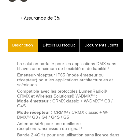
+ Assurance de 3%
Description
Détails Du Produit
Documents Joints
La solution parfaite pour les applications DMX sans
fil avec un maximum de flexibilité et de fiabilité !
Émetteur-récepteur IP65 (mode émetteur ou
récepteur) pour les applications architecturales et
scéniques.
Compatible avec les protocoles LumenRadio®
CRMX et Wireless Solutions® W-DMX™ :
Mode émetteur :
CRMX classic + W-DMX™ G3 /
G4S
Mode récepteur :
CRMX² / CRMX classic + W-
DMX™ G3 / G4 / G4S / G5
Antenne 5dBi pour une meilleure
réception/transmission du signal !
Bande 2,4GHz pour une utilisation sans licence dans