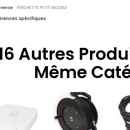
érence
PERCHETTE PETIT MODELE
érences spécifiques
16 Autres Produ
Même Catég