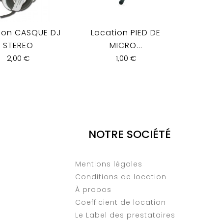
ion CASQUE DJ
Location PIED DE
Loc
STEREO
MICRO...
CA
2,00 €
1,00 €
NOTRE SOCIÉTÉ
Mentions légales
Conditions de location
À propos
Coefficient de location
Le Label des prestataires