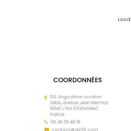
Loca
COORDONNÉES
DSL Angoulême Location
24bis, avenue Jean Mermoz
16340 L’ISLE D’ESPAGNAC
France
05 45 39 48 18
contact@dsl16.com