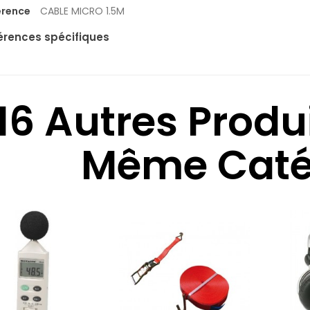
érence
CABLE MICRO 1.5M
érences spécifiques
16 Autres Produ
Même Catég