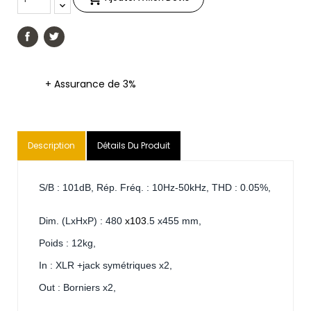
+ Assurance de 3%
Description
Détails Du Produit
S/B : 101dB, Rép. Fréq. : 10Hz-50kHz, THD : 0.05%,
Dim. (LxHxP) : 480
x103
.5 x455 mm,
Poids : 12kg,
In : XLR +jack symétriques x2,
Out : Borniers x2,