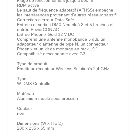
Plage de fonctionnement jusqu'à 500 m
RDM activé
Le saut de fréquence adaptatif (AFHSS) empêche
les interférences provenant d'autres réseaux sans fil
Correction d'erreur Data-Safe
Entrées et sorties DMX Neutrik à 3 et 5 broches et
entrée PowerCON AC
Entrée Phoenix Gold 12 V DC
Comprend une antenne monobande 5 dBi, un
adaptateur d'antenne de type N, un connecteur
Phoenix et un kit de montage en rack 19 "
Compatibilité descendante avec G3
Type de produit
Émetteur-récepteur Wireless Solution’s 2,4 GHz
Type
W-DMX Controller
Matériau
Aluminium moulé sous pression
Couleur
noir
Dimensions (W x H x D)
280 x 235 x 65 mm