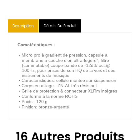
Description
Détails Du Produit
Caractéristiques :
Micro pro à gradient de pression, capsule à
▪
membrane à couche d'or, ultra-légère", filtre
(commutable) coupe-bande de -12dB/ oct.@
100Hz, pour prises de son HQ de la voix et des
instruments de musique
Caractéristiques: cellule montée sur suspension
▪
Corps en alliage : ZN-AL très résistant
▪
Grille de protection & connecteur XLRm intégrés
▪
Conforme à la norme ROHS
▪
Poids : 120 g
▪
Finition: bronze-argenté
▪
16 Autres Produits