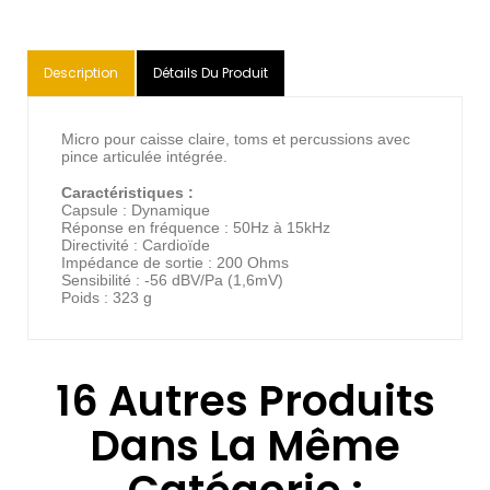
Description
Détails Du Produit
Micro pour caisse claire, toms et percussions avec
pince articulée intégrée.
Caractéristiques :
Capsule : Dynamique
Réponse en fréquence : 50Hz à 15kHz
Directivité : Cardioïde
Impédance de sortie : 200 Ohms
Sensibilité : -56 dBV/Pa (1,6mV)
Poids : 323 g
16 Autres Produits
Dans La Même