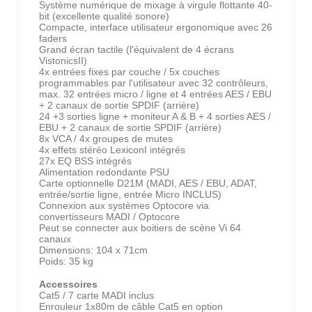
Système numérique de mixage à virgule flottante 40-
bit (excellente qualité sonore)
Compacte, interface utilisateur ergonomique avec 26
faders
Grand écran tactile (l'équivalent de 4 écrans
VistonicsII)
4x entrées fixes par couche / 5x couches
programmables par l'utilisateur avec 32 contrôleurs,
max. 32 entrées micro / ligne et 4 entrées AES / EBU
+ 2 canaux de sortie SPDIF (arrière)
24 +3 sorties ligne + moniteur A & B + 4 sorties AES /
EBU + 2 canaux de sortie SPDIF (arrière)
8x VCA / 4x groupes de mutes
4x effets stéréo LexiconI intégrés
27x EQ BSS intégrés
Alimentation redondante PSU
Carte optionnelle D21M (MADI, AES / EBU, ADAT,
entrée/sortie ligne, entrée Micro INCLUS)
Connexion aux systèmes Optocore via
convertisseurs MADI / Optocore
Peut se connecter aux boitiers de scène Vi 64
canaux
Dimensions: 104 x 71cm
Poids: 35 kg
Accessoires
Cat5 / 7 carte MADI inclus
Enrouleur 1x80m de câble Cat5 en option