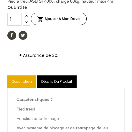
Pied à treuilASD ST4000, charge 80kg, hauteur maxi 4m
Quantité

Ajouter A Mon Devis
+ Assurance de 3%
Description
Détails Du Produit
Caractéristiques :
Pied treuil
Fonction auto-freinage
Avec système de blocage et de rattrapage de jeu