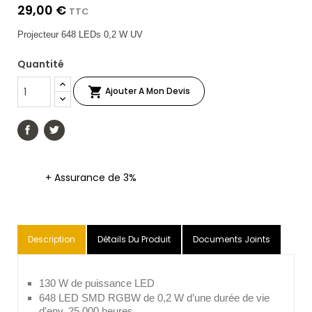
29,00 €
TTC
Projecteur 648 LEDs 0,2 W UV
Quantité

Ajouter A Mon Devis
+ Assurance de 3%
Description
Détails Du Produit
Documents Joints
130 W de puissance LED
648 LED SMD RGBW de 0,2 W d’une durée de vie
d'env. 25 000 heures