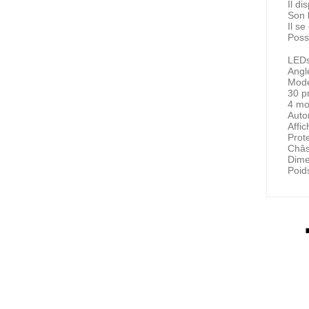
Il d
Son 
Il s
Possi
LED
Angl
Mode
30 p
4 mo
Auton
Affi
Prot
Châs
Dime
Poid