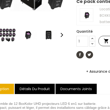
Ce pack conti
Locat
BOXK
batter
Quantité

+ Assurance 
iption
Détails Du Produit
Documents Joints
mble de 12 BoxKolor UHD projecteurs LED 6 en1 sur batterie.
act, puissant et léger, il permet des installations sans câblage grâce 