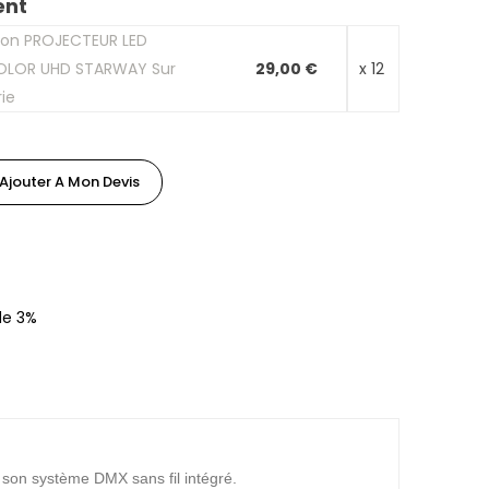
ent
ion PROJECTEUR LED
OLOR UHD STARWAY Sur
29,00 €
x 12
ie
Ajouter A Mon Devis
de 3%
à son système DMX sans fil intégré.