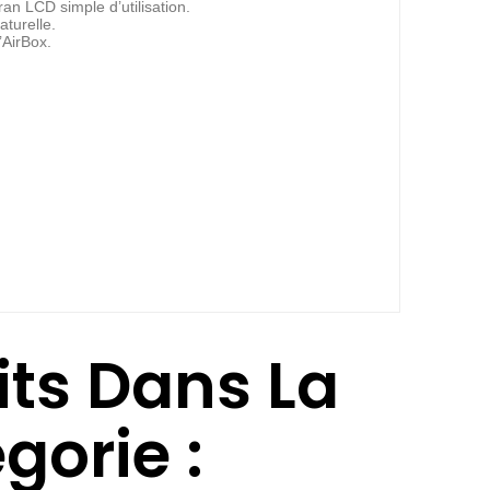
an LCD simple d’utilisation.
turelle.
’AirBox.
its Dans La
orie :