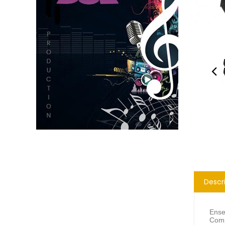
Descr
Ense
Comp