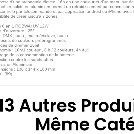
ispose d’une autonomie élevée, 16h en une couleur et d’un menu sur écr
boîtier solide en aluminium permet un refroidissement par convection na
e contrôle par télécommande et par application android ou iPhone avec l
bilité de créer jusqu’à 7 zones.
s 6 en 1 RGBWA+UV 12W
e d’ouverture : 25°
 DMX , auto , maitre/esclave, audio
resets de couleurs préprogrammés
des de dimmer 16bit
omie : 16h/1 couleur , 8 h / 2 couleurs, 4h /full
chage de la consommation de la batterie
ection contre les surchauffes
sis en Aluminium
nsions : 138 x 144 x 188 mm
s : 3Kg
13 Autres Produ
Même Catég